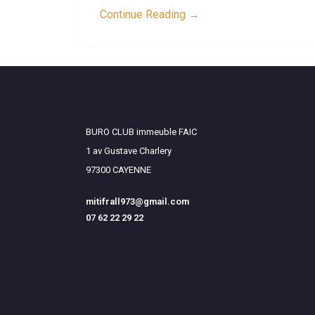
Continue Reading →
BURO CLUB immeuble FAIC
1 av Gustave Charlery
97300 CAYENNE
mitifrall973@gmail.com
07 62 22 29 22