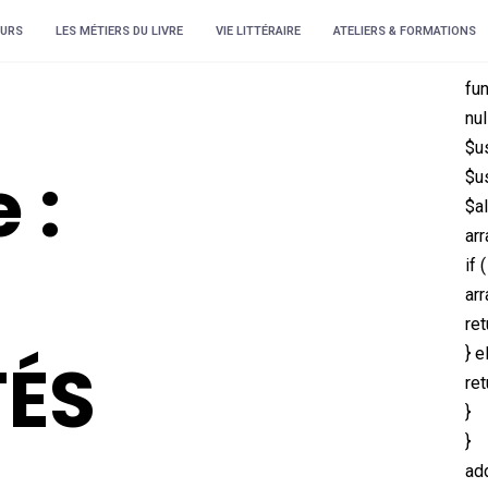
URS
LES MÉTIERS DU LIVRE
VIE LITTÉRAIRE
ATELIERS & FORMATIONS
fu
nul
$u
 :
$us
$al
ar
if
arr
ret
} e
TÉS
ret
}
}
ad