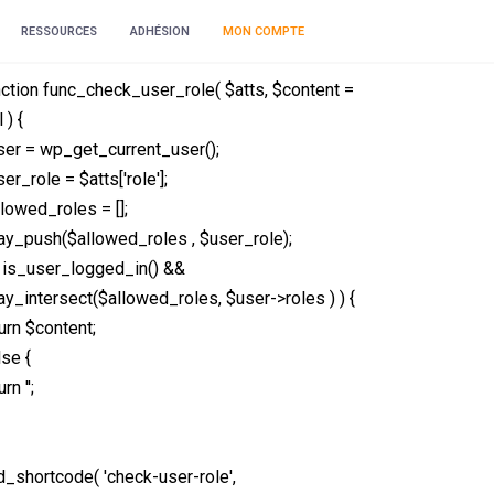
RESSOURCES
ADHÉSION
MON COMPTE
nction func_check_user_role( $atts, $content =
l ) {
ser = wp_get_current_user();
er_role = $atts['role'];
lowed_roles = [];
ray_push($allowed_roles , $user_role);
 ( is_user_logged_in() &&
ay_intersect($allowed_roles, $user->roles ) ) {
urn $content;
lse {
urn '';
d_shortcode( 'check-user-role',