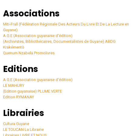
Associations
Miti-Frall
(Fédération Régionale Des Acteurs Du Livre Et De La Lecture en
Guyane)
A.G.E (Association guyanaise d’édition)
(Archivistes, Bibliothécaires, Documentalistes de Guyane)
ABDG
Krakémentò
Quenum Nzabela
Promolivres
Editions
A.G.E (Association guyanaise d’édition)
LE MAHURY
(Edition guyanaise)
PLUME VERTE
Edition
RYMANAY
Librairies
Cultura Guyane
LE TOUCAN
La Librairie
Librairies
LIVRE ET NOUS