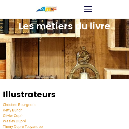
Les métiers du livre
Illustrateurs
Christine
Bourgeois
Ketty
Bunch
Olivier
Copin
Wesley
Dupré
Therry Dupré
Teeyandee