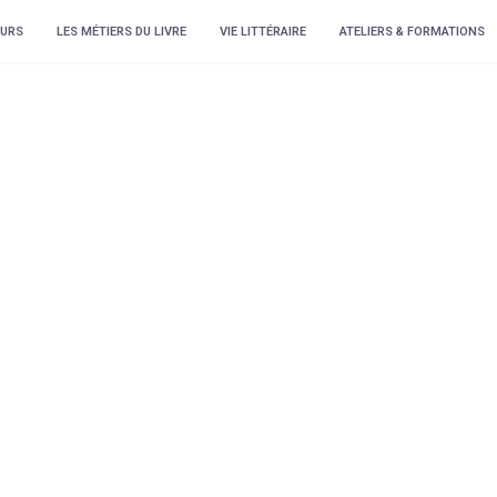
URS
LES MÉTIERS DU LIVRE
VIE LITTÉRAIRE
ATELIERS & FORMATIONS