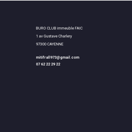
BURO CLUB immeuble FAIC
1 av Gustave Charlery
97300 CAYENNE
mitifrall973@gmail.com
07 62 22 29 22