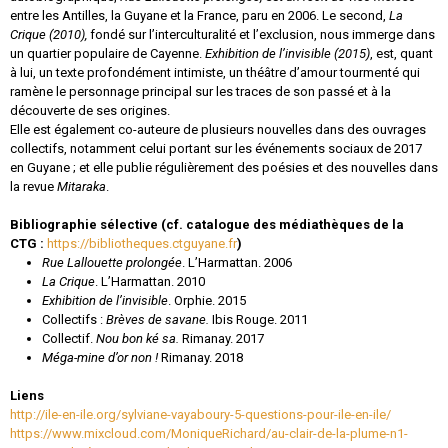
entre les Antilles, la Guyane et la France, paru en 2006. Le second,
La
Crique
(2010),
fondé sur l’interculturalité et l’exclusion, nous immerge dans
un quartier populaire de Cayenne.
Exhibition de l’invisible
(2015)
, est, quant
à lui, un texte profondément intimiste, un théâtre d’amour tourmenté qui
ramène le personnage principal sur les traces de son passé et à la
découverte de ses origines.
Elle est également co-auteure de plusieurs nouvelles dans des ouvrages
collectifs, notamment celui portant sur les événements sociaux de 2017
en Guyane ; et elle publie régulièrement des poésies et des nouvelles dans
la revue
Mitaraka
.
Bibliographie sélective (cf. catalogue des médiathèques de la
CTG :
https://bibliotheques.ctguyane.fr
)
Rue Lallouette prolongée
. L’Harmattan. 2006
La Crique
. L’Harmattan. 2010
Exhibition de l’invisible
. Orphie. 2015
Collectifs :
Brèves de savane.
Ibis Rouge. 2011
Collectif.
Nou bon ké sa.
Rimanay. 2017
Méga-mine d’or non !
Rimanay. 2018
Liens
http://ile-en-ile.org/sylviane-vayaboury-5-questions-pour-ile-en-ile/
https://www.mixcloud.com/MoniqueRichard/au-clair-de-la-plume-n1-