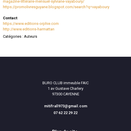
magazine-littéraire-mensuel-sylviane-vayaboury/
https://promolivresguyane.blogspot.com/search?q=vayaboury
Contact
https://www.editions-orphie.com
http://www.editions-harmattan
Catégories :
Auteurs
BURO CLUB immeuble FAIC
1 av Gustave Charlery
97300 CAYENNE
mitifrall973@gmail.com
07 62 22 29 22