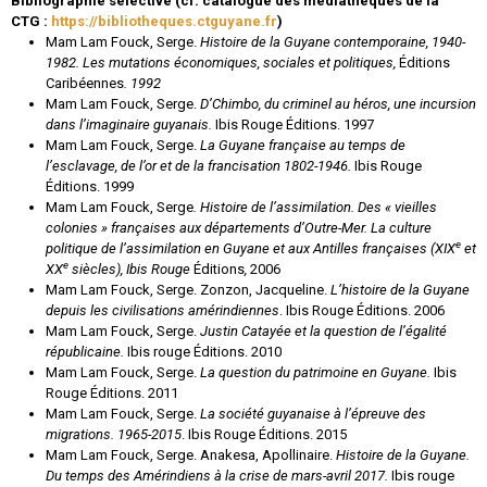
Bibliographie sélective (cf. catalogue des médiathèques de la
CTG :
https://bibliotheques.ctguyane.fr
)
Mam Lam Fouck, Serge.
Histoire de la Guyane contemporaine, 1940-
1982. Les mutations économiques, sociales et politiques,
Éditions
Caribéennes
. 1992
Mam Lam Fouck, Serge.
D’Chimbo, du criminel au héros,
une incursion
dans l’imaginaire guyanais.
Ibis Rouge Éditions. 1997
Mam Lam Fouck, Serge.
La Guyane française au temps de
l’esclavage, de l’or et de la francisation 1802-1946.
Ibis Rouge
Éditions. 1999
Mam Lam Fouck, Serge
. Histoire de l’assimilation. Des « vieilles
colonies » françaises aux départements d’Outre-Mer. La culture
e
politique de l’assimilation en Guyane et aux Antilles françaises (XIX
et
e
XX
siècles), Ibis Rouge
Éditions
,
2006
Mam Lam Fouck, Serge. Zonzon, Jacqueline.
L’histoire de la Guyane
depuis les civilisations amérindiennes
. Ibis Rouge Éditions. 2006
Mam Lam Fouck, Serge.
Justin Catayée et la question de l’égalité
républicaine.
Ibis rouge Éditions. 2010
Mam Lam Fouck, Serge.
La question du patrimoine en Guyane.
Ibis
Rouge Éditions. 2011
Mam Lam Fouck, Serge.
La société guyanaise à l’épreuve des
migrations. 1965-2015
. Ibis Rouge Éditions. 2015
Mam Lam Fouck, Serge. Anakesa, Apollinaire.
Histoire de la Guyane.
Du temps des Amérindiens à la crise de mars-avril 2017.
Ibis rouge