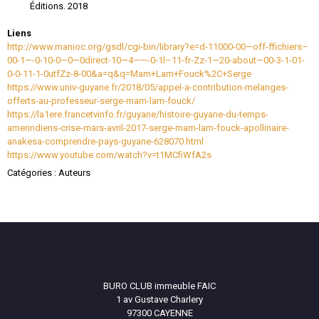
Éditions. 2018
Liens
http://www.manioc.org/gsdl/cgi-bin/library?e=d-11000-00—off-ffichiers–
00-1—-0-10-0—0—0direct-10—4——-0-1l–11-fr-Zz-1—20-about—00-3-1-01-
0-0-11-1-0utfZz-8-00&a=q&q=Mam+Lam+Fouck%2C+Serge
https://www.univ-guyane.fr/2018/05/appel-a-contribution-melanges-
offerts-au-professeur-serge-mam-lam-fouck/
https://la1ere.francetvinfo.fr/guyane/histoire-guyane-du-temps-
amerindiens-crise-mars-avril-2017-serge-mam-lam-fouck-apollinaire-
anakesa-comprendre-pays-guyane-628070.html
https://www.youtube.com/watch?v=t1MCfiWfA2s
Catégories :
Auteurs
BURO CLUB immeuble FAIC
1 av Gustave Charlery
97300 CAYENNE