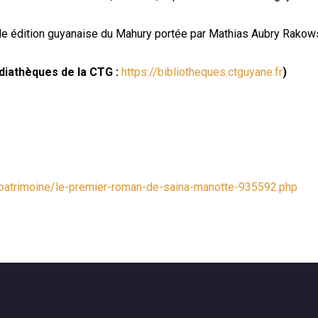
lle édition guyanaise du Mahury portée par Mathias Aubry Rakow
édiathèques de la CTG :
https://bibliotheques.ctguyane.fr
)
t-patrimoine/le-premier-roman-de-saina-manotte-935592.php