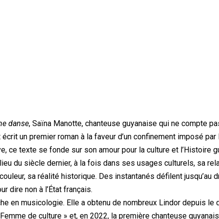
une danse
, Saïna Manotte, chanteuse guyanaise qui ne compte p
t écrit un premier roman à la faveur d’un confinement imposé par 
ve, ce texte se fonde sur son amour pour la culture et l’Histoire 
ieu du siècle dernier, à la fois dans ses usages culturels, sa rel
ouleur, sa réalité historique. Des instantanés défilent jusqu’au 
ur dire non à l’État français.
che en musicologie. Elle a obtenu de nombreux Lindor depuis le d
 « Femme de culture » et, en 2022, la première chanteuse guyanai