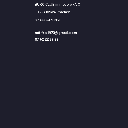
BURO CLUB immeuble FAIC
1 av Gustave Charlery
97300 CAYENNE
mitifrall973@gmail.com
07 62 22 29 22