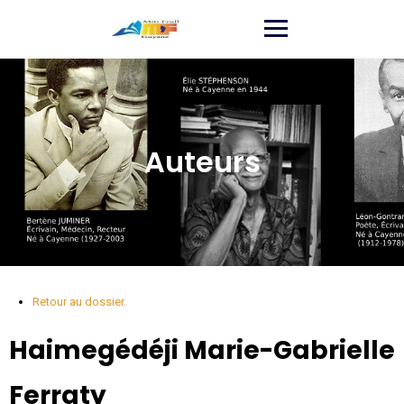
Auteurs
Retour au dossier.
Haimegédéji
Marie-Gabrielle
Ferraty