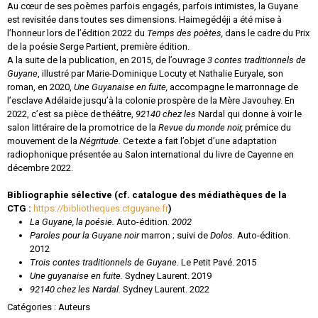
Au cœur de ses poèmes parfois engagés, parfois intimistes, la Guyane
est revisitée dans toutes ses dimensions. Haimegédéji a été mise à
l’honneur lors de l’édition 2022 du
Temps des poètes,
dans le cadre du Prix
de la poésie Serge Partient, première édition.
A la suite de la publication, en 2015, de l’ouvrage
3 contes traditionnels de
Guyane
, illustré par Marie-Dominique Locuty et Nathalie Euryale, son
roman, en 2020,
Une Guyanaise en fuite,
accompagne le marronnage de
l’esclave Adélaide jusqu’à la colonie prospère de la Mère Javouhey. En
2022, c’est sa pièce de théâtre,
92140 chez les
Nardal
qui donne à voir le
salon littéraire de la promotrice de la
Revue du monde noir,
prémice du
mouvement de la
Négritude.
Ce texte a fait l’objet d’une adaptation
radiophonique présentée au Salon international du livre de Cayenne en
décembre 2022.
Bibliographie sélective (cf. catalogue des médiathèques de la
CTG :
https://bibliotheques.ctguyane.fr
)
La Guyane, la poésie.
Auto-édition
. 2002
Paroles pour la Guyane noir
marron ; suivi de
Dolos.
Auto-édition.
2012
Trois contes traditionnels de Guyane
. Le Petit Pavé. 2015
Une guyanaise en fuite.
Sydney Laurent. 2019
92140 chez les Nardal.
Sydney Laurent. 2022
Catégories :
Auteurs