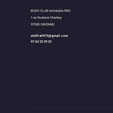
BURO CLUB immeuble FAIC
1 av Gustave Charlery
97300 CAYENNE
mitifrall973@gmail.com
07 62 22 29 22