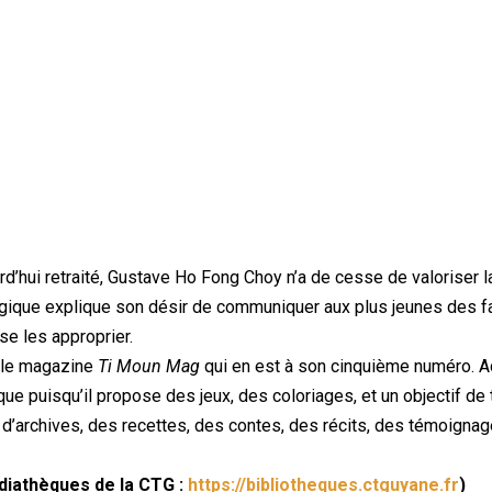
rd’hui retraité, Gustave Ho Fong Choy n’a de cesse de valoriser l
ogique explique son désir de communiquer aux plus jeunes des fa
se les approprier.
é le magazine
Ti Moun Mag
qui en est à son cinquième numéro. Adr
que puisqu’il propose des jeux, des coloriages, et un objectif de
 d’archives, des recettes, des contes, des récits, des témoigna
édiathèques de la CTG :
https://bibliotheques.ctguyane.fr
)