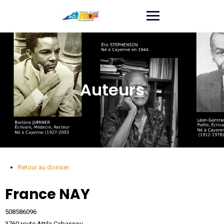
Auteurs
Retour au dossier.
France
NAY
508586096
3760 route Attila Cabassou